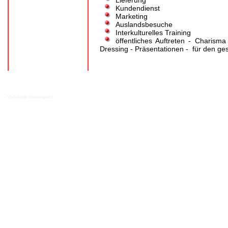
Lieferung
Kundendienst
Marketing
Auslandsbesuche
Interkulturelles Training
öffentliches Auftreten - Charism
Dressing - Präsentationen - für den g
Webdesign Internetagentur